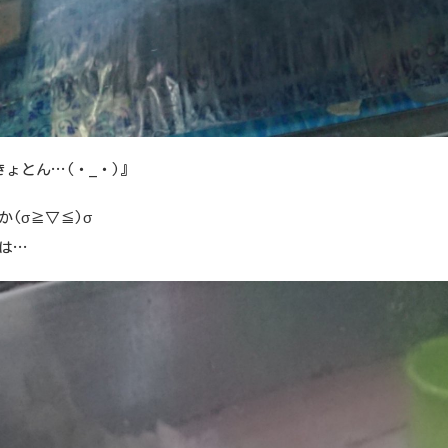
きょとん…(・_・)』
か(σ≧▽≦)σ
は…