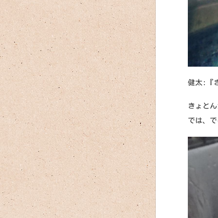
健太:『
きょとん
では、で