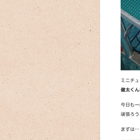
ミニチュ
健太くん
今日も一
頑張ろうね
まずは…