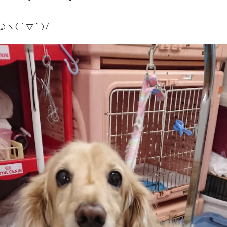
♪ヽ(´▽｀)/