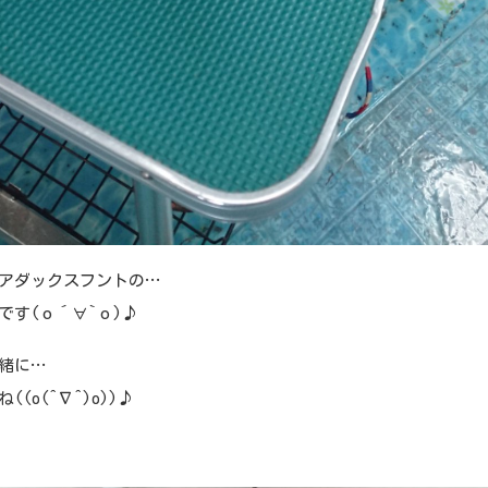
アダックスフントの…
です(о´∀`о)♪
緒に…
((o(^∇^)o))♪