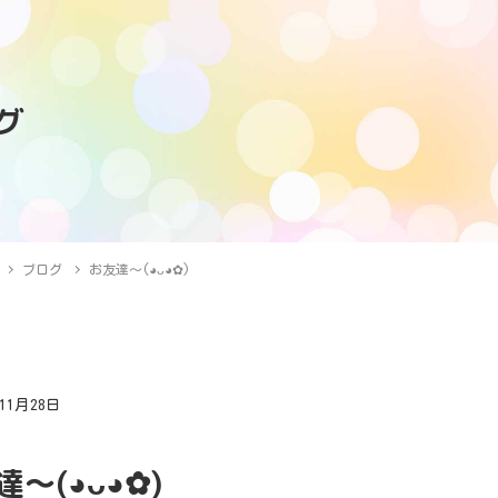
グ
ブログ
お友達〜(⁠◕⁠ᴗ⁠◕⁠✿⁠)
年11月28日
グ
(⁠◕⁠ᴗ⁠◕⁠✿⁠)