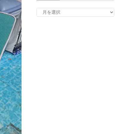
ア
ー
カ
イ
ブ