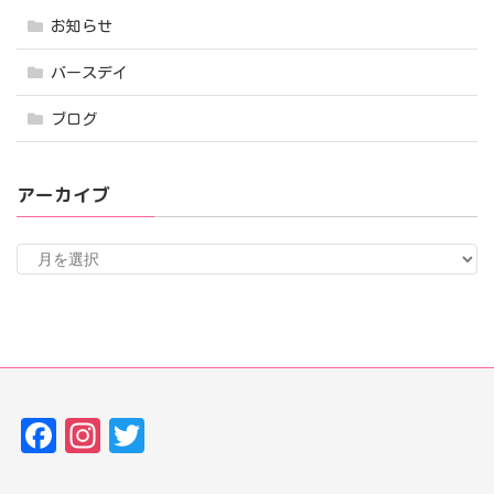
お知らせ
バースデイ
ブログ
アーカイブ
ア
ー
カ
イ
ブ
Fa
In
T
ce
st
w