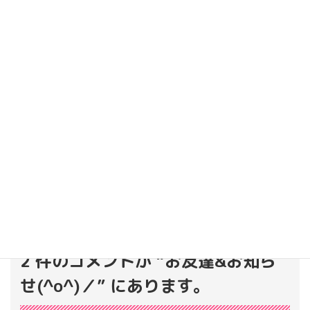
お急ぎでない方はこちらから
Facebook
twitter
Hatena
LINE
Pocket
カテゴリー
ブログ
2 件のコメントが “
お友達&お知ら
せ(^o^)／
” にあります。