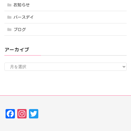
お知らせ
バースデイ
ブログ
アーカイブ
ア
ー
カ
イ
ブ
Fa
In
T
ce
st
w