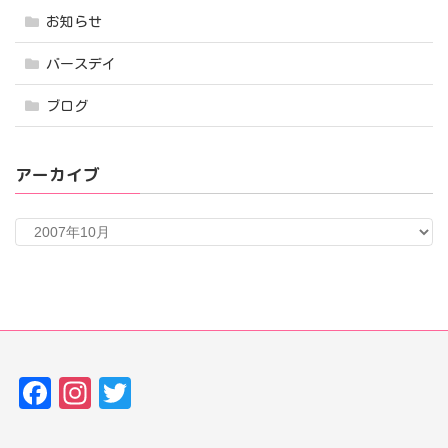
お知らせ
バースデイ
ブログ
アーカイブ
ア
ー
カ
イ
ブ
Fa
In
T
ce
st
w