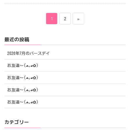
投
ペ
ペ
1
2
»
稿
ー
ー
最近の投稿
ナ
ジ
ジ
ビ
2026年7月のバースデイ
ゲ
お友達〜(⁠◕⁠ᴗ⁠◕⁠✿⁠)
ー
お友達〜(⁠◕⁠ᴗ⁠◕⁠✿⁠)
シ
お友達〜(⁠◕⁠ᴗ⁠◕⁠✿⁠)
ョ
お友達〜(⁠◕⁠ᴗ⁠◕⁠✿⁠)
ン
カテゴリー