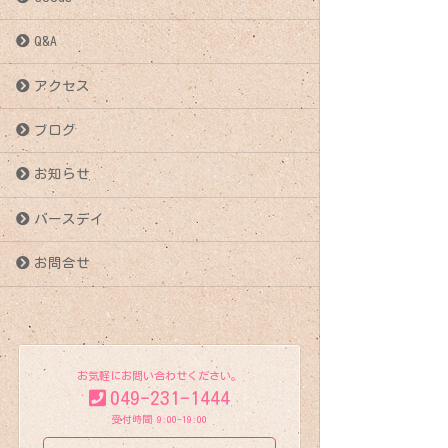
稿
Q&A
ナ
アクセス
ビ
ブログ
ゲ
お知らせ
ー
バースデイ
シ
お問合せ
ョ
ン
お気軽にお問い合わせください。
049-231-1444
受付時間 9:00-19:00