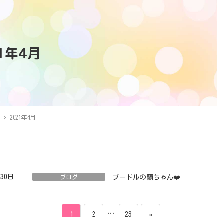
21年4月
2021年4月
月30日
ブログ
プードルの蘭ちゃん❤️
ペ
ペ
…
ペ
1
2
23
»