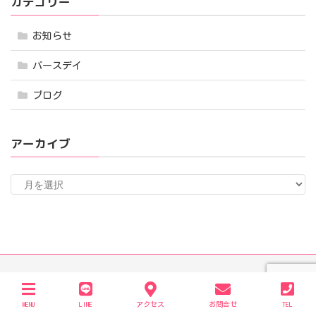
カテゴリー
お知らせ
バースデイ
ブログ
アーカイブ
ア
ー
カ
イ
ブ
Fa
In
T
MENU
LINE
アクセス
お問合せ
TEL