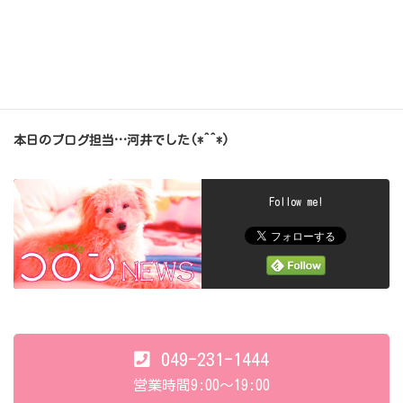
もうすぐ…ママ…
お迎え来るからね～(о´∀`о)♪♪
今日も…
いっぱい頑張ってくれました(*^^*)
また、遊びに来てね♪ヽ(´▽｀)/
本日のブログ担当…河井でした(*^^*)
Follow me!
049-231-1444
営業時間9:00～19:00