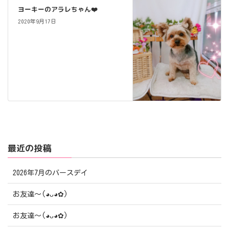
ヨーキーのアラレちゃん❤️
2020年9月17日
最近の投稿
2026年7月のバースデイ
お友達〜(⁠◕⁠ᴗ⁠◕⁠✿⁠)
お友達〜(⁠◕⁠ᴗ⁠◕⁠✿⁠)