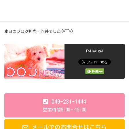
ふぅ君…
ありがとぉ～♪ヽ(´▽｀)/
また、遊びに来てねヽ(*´▽)ノ♪
本日のブログ担当…河井でした(*^^*)
Follow me!
049-231-1444
営業時間9:00～19:00
メールでのお問合せはこちら