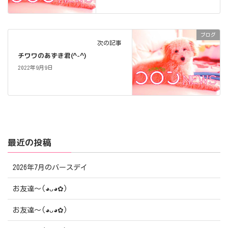
ブログ
次の記事
チワワのあずき君(^-^)
2022年9月9日
最近の投稿
2026年7月のバースデイ
お友達〜(⁠◕⁠ᴗ⁠◕⁠✿⁠)
お友達〜(⁠◕⁠ᴗ⁠◕⁠✿⁠)